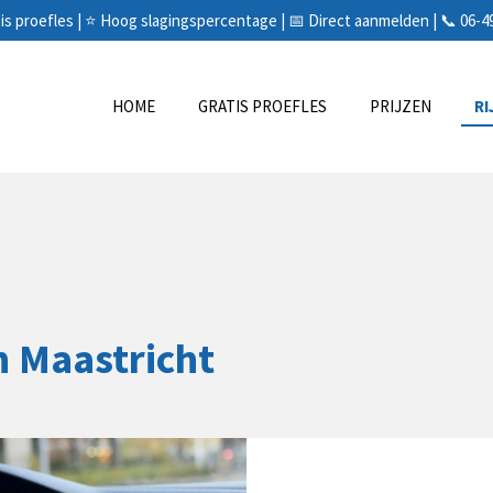
is proefles | ⭐ Hoog slagingspercentage | 📅 Direct aanmelden | 📞 06-
HOME
GRATIS PROEFLES
PRIJZEN
R
in Maastricht