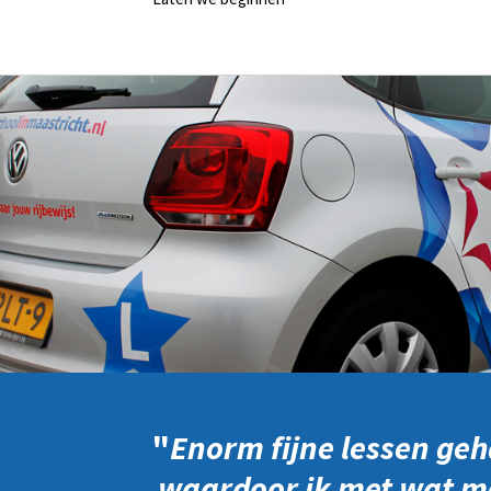
"
Enorm fijne lessen geha
waardoor ik met wat mee