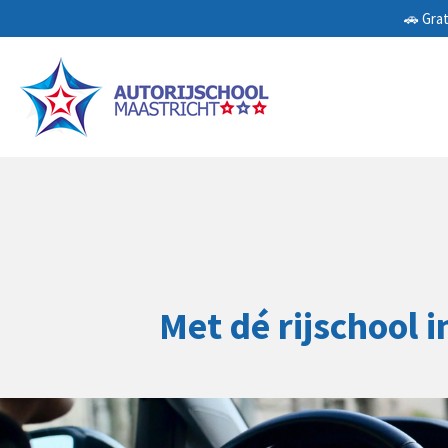
🚗 Grat
Ga
direct
naar
de
hoofdinhoud
Met dé rijschool 