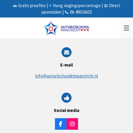
🚗 Gratis proefles | ⭐ Hoog slagingspercentage | 📅 Direct
Ga
aanmelden | 📞 06-49556655
direct
naar
de
hoofdinhoud
E-mail
info@autorijschoolinmaastricht.nl
Social media
F
I
a
n