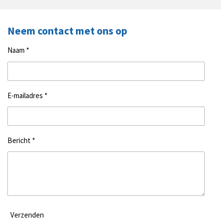
c
s
e
t
b
a
Neem contact met ons op
o
g
o
r
Naam *
k
a
m
E-mailadres *
Bericht *
Verzenden